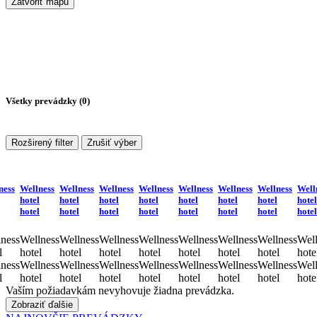
Zatvoriť mapu
Všetky prevádzky (
0
)
Rozširený filter
Zrušiť výber
ness
Wellness
Wellness
Wellness
Wellness
Wellness
Wellness
Wellness
Well
hotel
hotel
hotel
hotel
hotel
hotel
hotel
hotel
hotel
hotel
hotel
hotel
hotel
hotel
hotel
hotel
ness
Wellness
Wellness
Wellness
Wellness
Wellness
Wellness
Wellness
Well
l
hotel
hotel
hotel
hotel
hotel
hotel
hotel
hote
ness
Wellness
Wellness
Wellness
Wellness
Wellness
Wellness
Wellness
Well
l
hotel
hotel
hotel
hotel
hotel
hotel
hotel
hote
Vaším požiadavkám nevyhovuje žiadna prevádzka.
Zobraziť ďalšie