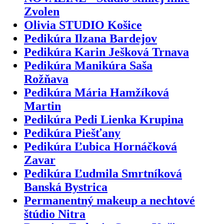
Zvolen
Olivia STUDIO Košice
Pedikúra Ilzana Bardejov
Pedikúra Karin Ješková Trnava
Pedikúra Manikúra Saša
Rožňava
Pedikúra Mária Hamžíková
Martin
Pedikúra Pedi Lienka Krupina
Pedikúra Piešťany
Pedikúra Ľubica Hornáčková
Zavar
Pedikúra Ľudmila Smrtníková
Banská Bystrica
Permanentný makeup a nechtové
štúdio Nitra