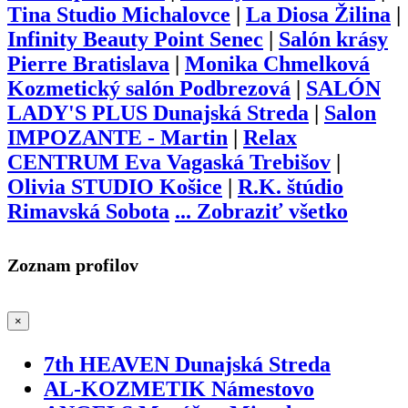
Tina Studio Michalovce
|
La Diosa Žilina
|
Infinity Beauty Point Senec
|
Salón krásy
Pierre Bratislava
|
Monika Chmelková
Kozmetický salón Podbrezová
|
SALÓN
LADY'S PLUS Dunajská Streda
|
Salon
IMPOZANTE - Martin
|
Relax
CENTRUM Eva Vagaská Trebišov
|
Olivia STUDIO Košice
|
R.K. štúdio
Rimavská Sobota
...
Zobraziť všetko
Zoznam profilov
×
7th HEAVEN Dunajská Streda
AL-KOZMETIK Námestovo