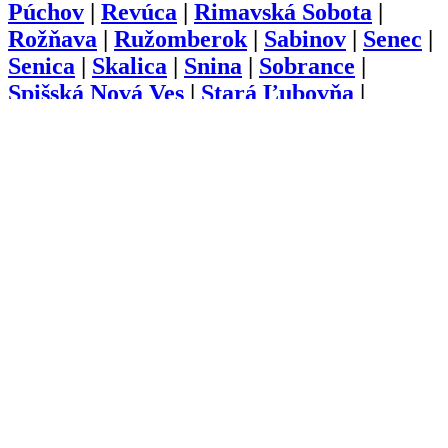
Púchov
|
Revúca
|
Rimavská Sobota
|
Rožňava
|
Ružomberok
|
Sabinov
|
Senec
|
Senica
|
Skalica
|
Snina
|
Sobrance
|
Spišská Nová Ves
|
Stará Ľubovňa
|
Stropkov
|
Svidník
|
Šaľa
|
Topoľčany
|
Trebišov
|
Trenčín
|
Trnava
|
Turčianske
Teplice
|
Tvrdošín
|
Veľký Krtíš
|
Vranov
nad Topľou
|
Zlaté Moravce
|
Zvolen
|
Žarnovica
|
Žiar nad Hronom
|
Žilina
O nás
Kariéra
Prihlásenie
Pridať firmu
Obchodné podmienky
Služby
Anketa
Virtual Tour
Dopyt