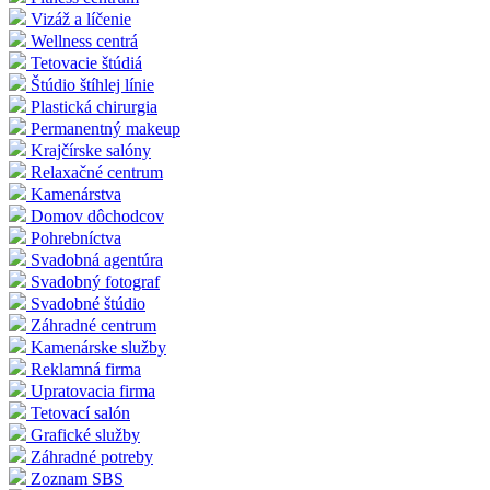
Vizáž a líčenie
Wellness centrá
Tetovacie štúdiá
Štúdio štíhlej línie
Plastická chirurgia
Permanentný makeup
Krajčírske salóny
Relaxačné centrum
Kamenárstva
Domov dôchodcov
Pohrebníctva
Svadobná agentúra
Svadobný fotograf
Svadobné štúdio
Záhradné centrum
Kamenárske služby
Reklamná firma
Upratovacia firma
Tetovací salón
Grafické služby
Záhradné potreby
Zoznam SBS