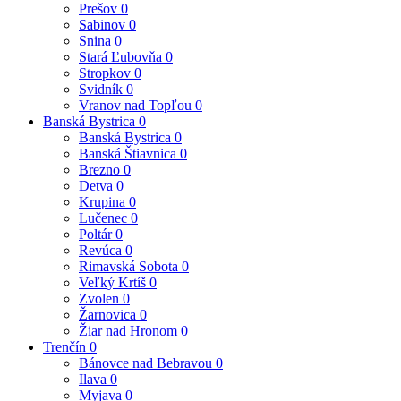
Prešov
0
Sabinov
0
Snina
0
Stará Ľubovňa
0
Stropkov
0
Svidník
0
Vranov nad Topľou
0
Banská Bystrica
0
Banská Bystrica
0
Banská Štiavnica
0
Brezno
0
Detva
0
Krupina
0
Lučenec
0
Poltár
0
Revúca
0
Rimavská Sobota
0
Veľký Krtíš
0
Zvolen
0
Žarnovica
0
Žiar nad Hronom
0
Trenčín
0
Bánovce nad Bebravou
0
Ilava
0
Myjava
0