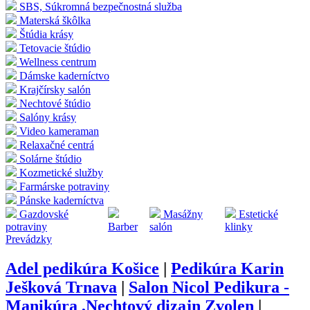
SBS, Súkromná bezpečnostná služba
Materská škôlka
Štúdia krásy
Tetovacie štúdio
Wellness centrum
Dámske kaderníctvo
Krajčírsky salón
Nechtové štúdio
Salóny krásy
Video kameraman
Relaxačné centrá
Solárne štúdio
Kozmetické služby
Farmárske potraviny
Pánske kaderníctva
Gazdovské
Masážny
Estetické
potraviny
Barber
salón
klinky
Prevádzky
Adel pedikúra Košice
|
Pedikúra Karin
Ješková Trnava
|
Salon Nicol Pedikura -
Manikúra ,Nechtový dizajn Zvolen
|