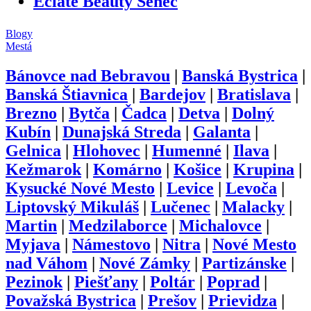
Éclate Beauty Senec
Blogy
Mestá
Bánovce nad Bebravou
|
Banská Bystrica
|
Banská Štiavnica
|
Bardejov
|
Bratislava
|
Brezno
|
Bytča
|
Čadca
|
Detva
|
Dolný
Kubín
|
Dunajská Streda
|
Galanta
|
Gelnica
|
Hlohovec
|
Humenné
|
Ilava
|
Kežmarok
|
Komárno
|
Košice
|
Krupina
|
Kysucké Nové Mesto
|
Levice
|
Levoča
|
Liptovský Mikuláš
|
Lučenec
|
Malacky
|
Martin
|
Medzilaborce
|
Michalovce
|
Myjava
|
Námestovo
|
Nitra
|
Nové Mesto
nad Váhom
|
Nové Zámky
|
Partizánske
|
Pezinok
|
Piešťany
|
Poltár
|
Poprad
|
Považská Bystrica
|
Prešov
|
Prievidza
|