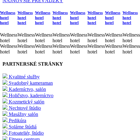
NAJNOVŠIE PREVÁDZKY
Wellness
Wellness
Wellness
Wellness
Wellness
Wellness
Wellness
Wellness
hotel
hotel
hotel
hotel
hotel
hotel
hotel
hotel
hotel
hotel
hotel
hotel
hotel
hotel
hotel
hotel
Wellness
Wellness
Wellness
Wellness
Wellness
Wellness
Wellness
Wellness
hotel
hotel
hotel
hotel
hotel
hotel
hotel
hotel
Wellness
Wellness
Wellness
Wellness
Wellness
Wellness
Wellness
Wellness
hotel
hotel
hotel
hotel
hotel
hotel
hotel
hotel
PARTNERSKÉ STRÁNKY
Kvalitné služby
Svadobný kameraman
Kaderníctvo, salón
Holičstvo, kaderníctvo
Kozmetický salón
Nechtové štúdio
Masážny salón
Pedikúra
Solárne štúdiá
Fotoateliér, štúdio
Fitness centrum