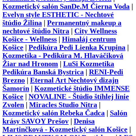
Kozmetický salón SanDe.M Čierna Voda
|
Evelyn style ESTHETIC - Nechtové
štúdio Žilina
|
Permanentný makeup a
nechtové štúdio Nitra
|
City Wellness
Košice - Wellness
|
Himaláj centrum
Košice
|
Pedikúra Pedi Lienka Krupina
|
Kozmetika - Pedikúra M. Hlaváčiková
Žiar nad Hronom
|
LuSi Kozmetika
Pedikúra Banská Bystrica
|
RENI-Pedi
Brezno
|
Eternal Art Nechtový dizajn
Šamorín
|
Kozmetické štúdio IMMENSE
Košice
|
NOVALINE - Štúdio štíhlej línie
Zvolen
|
Miracles Studio Nitra
|
Kozmetický salón Rebeka Čadca
|
Salón
krásy SAVOY Prešov
|
Denisa
Martinčková - Kozmetický salón Košice
|