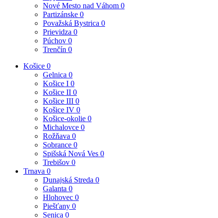
Nové Mesto nad Váhom
0
Partizánske
0
Považská Bystrica
0
Prievidza
0
Púchov
0
Trenčín
0
Košice
0
Gelnica
0
Košice I
0
Košice II
0
Košice III
0
Košice IV
0
Košice-okolie
0
Michalovce
0
Rožňava
0
Sobrance
0
Spišská Nová Ves
0
Trebišov
0
Trnava
0
Dunajská Streda
0
Galanta
0
Hlohovec
0
Piešťany
0
Senica
0