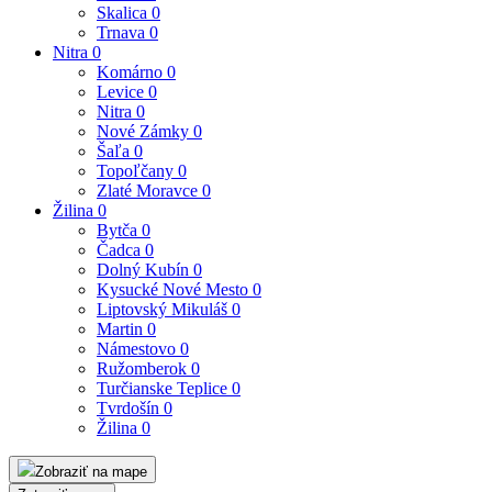
Skalica
0
Trnava
0
Nitra
0
Komárno
0
Levice
0
Nitra
0
Nové Zámky
0
Šaľa
0
Topoľčany
0
Zlaté Moravce
0
Žilina
0
Bytča
0
Čadca
0
Dolný Kubín
0
Kysucké Nové Mesto
0
Liptovský Mikuláš
0
Martin
0
Námestovo
0
Ružomberok
0
Turčianske Teplice
0
Tvrdošín
0
Žilina
0
Zobraziť na mape