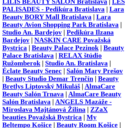
LILIS BEAUTY SALON Bratislava
|
LES
PALISADES - Pedikúra Bratislava
|
Lara
Beauty BORY Mall Bratislava
|
Lara
Beauty Avion Shopping Park Bratislava
|
Studio An. Bardejov
|
Pedikúra Ilzana
Bardejov
|
NASKIN CARE Považská
Bystrica
|
Beauty Palace Pezinok
|
Beauty
Palace Bratislava
|
RELAX štúdio
Ružomberok
|
Studio An. Bratislava
|
Éclate Beauty Senec
|
Salón Mary Prešov
|
Beauty Studio Demar Trenčín
|
Beauty
Bretlys Liptovský Mikuláš
|
AlmaCare
Beauty Salón Trnava
|
AlmaCare Beauty
Salón Bratislava
|
ANGELS Mazáže -
Miroslava Majtánová Žilina
|
ZZaX
beauties Považská Bystrica
|
My
Beltempo Košice
|
Beauty Room Košice
|