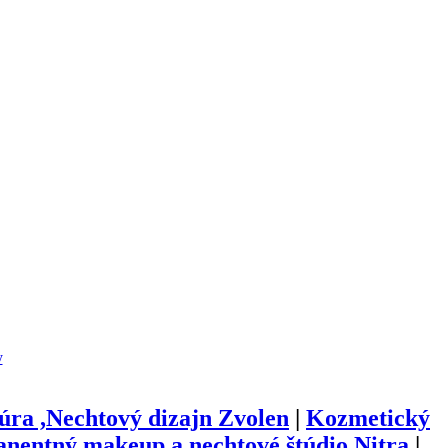
y
úra ,Nechtový dizajn Zvolen
|
Kozmetický
nentný makeup a nechtové štúdio Nitra
|