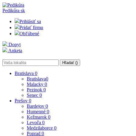
Pedikúra
sk
Prihlásiť sa
Pridať firmu
Obľúbené
Dopyt
Anketa
Hľadať (
)
Bratislava
0
Bratislava
0
Malacky
0
Pezinok
0
Senec
0
Prešov
0
Bardejov
0
Humenné
0
Kežmarok
0
Levoča
0
Medzilaborce
0
Poprad
0