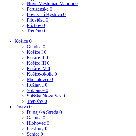
Nové Mesto nad Váhom
0
Partizánske
0
Považská Bystrica
0
Prievidza
0
Púchov
0
Trenčín
0
Košice
0
Gelnica
0
Košice I
0
Košice II
0
Košice III
0
Košice IV
0
Košice-okolie
0
Michalovce
0
Rožňava
0
Sobrance
0
Spišská Nová Ves
0
Trebišov
0
Trnava
0
Dunajská Streda
0
Galanta
0
Hlohovec
0
Piešťany
0
Senica
0