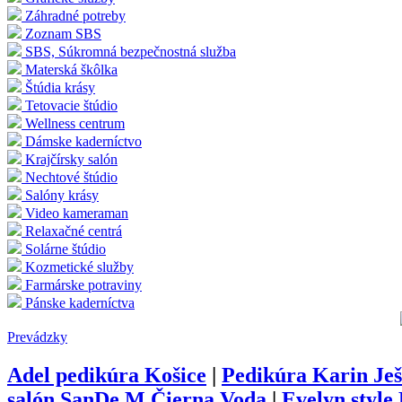
Záhradné potreby
Zoznam SBS
SBS, Súkromná bezpečnostná služba
Materská škôlka
Štúdia krásy
Tetovacie štúdio
Wellness centrum
Dámske kaderníctvo
Krajčírsky salón
Nechtové štúdio
Salóny krásy
Video kameraman
Relaxačné centrá
Solárne štúdio
Kozmetické služby
Farmárske potraviny
Pánske kaderníctva
Prevádzky
Adel pedikúra Košice
|
Pedikúra Karin Je
salón SanDe.M Čierna Voda
|
Evelyn style