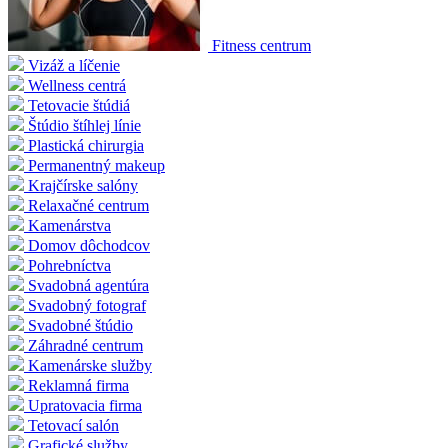
Fitness centrum
Vizáž a líčenie
Wellness centrá
Tetovacie štúdiá
Štúdio štíhlej línie
Plastická chirurgia
Permanentný makeup
Krajčírske salóny
Relaxačné centrum
Kamenárstva
Domov dôchodcov
Pohrebníctva
Svadobná agentúra
Svadobný fotograf
Svadobné štúdio
Záhradné centrum
Kamenárske služby
Reklamná firma
Upratovacia firma
Tetovací salón
Grafické služby