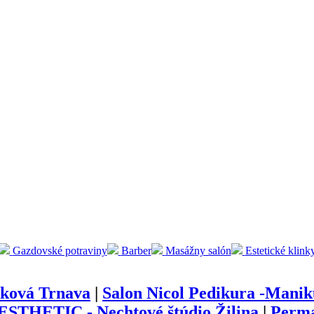
Gazdovské potraviny
Barber
Masážny salón
Estetické klink
šková Trnava
|
Salon Nicol Pedikura -Manik
 ESTHETIC - Nechtové štúdio Žilina
|
Perma