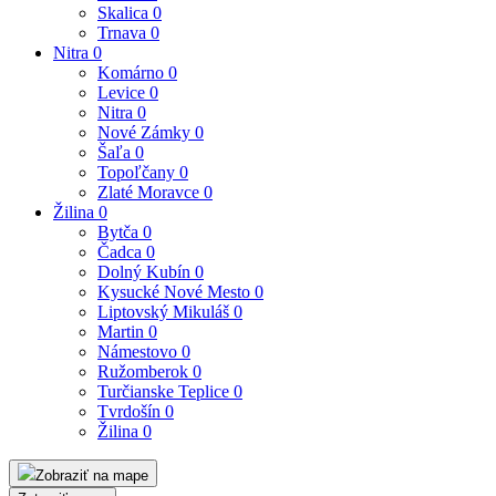
Skalica
0
Trnava
0
Nitra
0
Komárno
0
Levice
0
Nitra
0
Nové Zámky
0
Šaľa
0
Topoľčany
0
Zlaté Moravce
0
Žilina
0
Bytča
0
Čadca
0
Dolný Kubín
0
Kysucké Nové Mesto
0
Liptovský Mikuláš
0
Martin
0
Námestovo
0
Ružomberok
0
Turčianske Teplice
0
Tvrdošín
0
Žilina
0
Zobraziť na mape