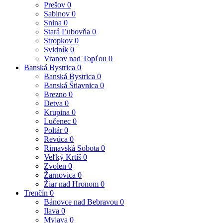
Prešov
0
Sabinov
0
Snina
0
Stará Ľubovňa
0
Stropkov
0
Svidník
0
Vranov nad Topľou
0
Banská Bystrica
0
Banská Bystrica
0
Banská Štiavnica
0
Brezno
0
Detva
0
Krupina
0
Lučenec
0
Poltár
0
Revúca
0
Rimavská Sobota
0
Veľký Krtíš
0
Zvolen
0
Žarnovica
0
Žiar nad Hronom
0
Trenčín
0
Bánovce nad Bebravou
0
Ilava
0
Myjava
0