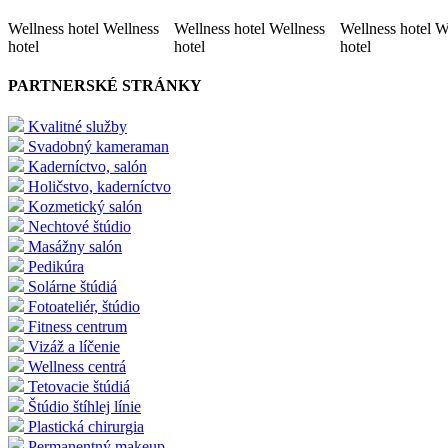
Wellness hotel Wellness
Wellness hotel Wellness
Wellness hotel W
hotel
hotel
hotel
PARTNERSKÉ STRÁNKY
Kvalitné služby
Svadobný kameraman
Kaderníctvo, salón
Holičstvo, kaderníctvo
Kozmetický salón
Nechtové štúdio
Masážny salón
Pedikúra
Solárne štúdiá
Fotoateliér, štúdio
Fitness centrum
Vizáž a líčenie
Wellness centrá
Tetovacie štúdiá
Štúdio štíhlej línie
Plastická chirurgia
Permanentný makeup