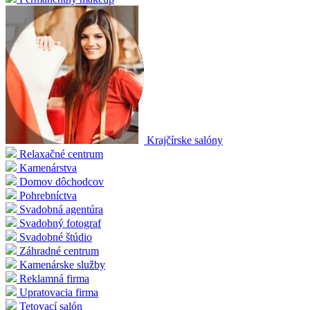
Krajčírske salóny
Relaxačné centrum
Kamenárstva
Domov dôchodcov
Pohrebníctva
Svadobná agentúra
Svadobný fotograf
Svadobné štúdio
Záhradné centrum
Kamenárske služby
Reklamná firma
Upratovacia firma
Tetovací salón