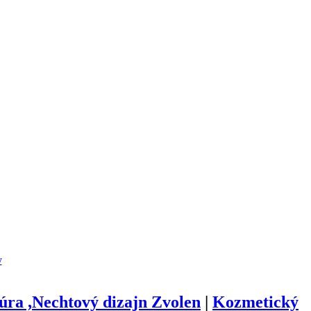
y
úra ,Nechtový dizajn Zvolen
|
Kozmetický