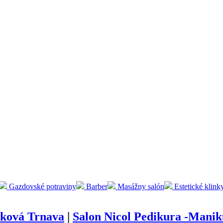
Gazdovské potraviny
Barber
Masážny salón
Estetické klink
šková Trnava
|
Salon Nicol Pedikura -Manik