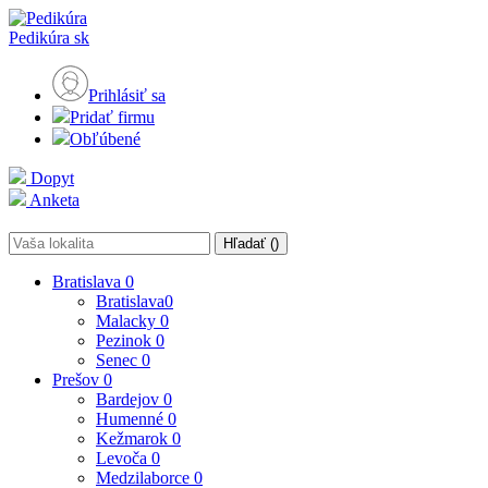
Pedikúra
sk
Prihlásiť sa
Pridať firmu
Obľúbené
Dopyt
Anketa
Hľadať (
)
Bratislava
0
Bratislava
0
Malacky
0
Pezinok
0
Senec
0
Prešov
0
Bardejov
0
Humenné
0
Kežmarok
0
Levoča
0
Medzilaborce
0