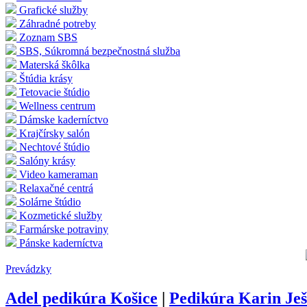
Grafické služby
Záhradné potreby
Zoznam SBS
SBS, Súkromná bezpečnostná služba
Materská škôlka
Štúdia krásy
Tetovacie štúdio
Wellness centrum
Dámske kaderníctvo
Krajčírsky salón
Nechtové štúdio
Salóny krásy
Video kameraman
Relaxačné centrá
Solárne štúdio
Kozmetické služby
Farmárske potraviny
Pánske kaderníctva
Prevádzky
Adel pedikúra Košice
|
Pedikúra Karin Je