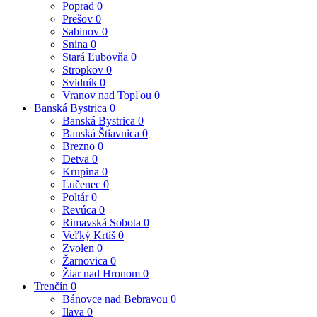
Poprad
0
Prešov
0
Sabinov
0
Snina
0
Stará Ľubovňa
0
Stropkov
0
Svidník
0
Vranov nad Topľou
0
Banská Bystrica
0
Banská Bystrica
0
Banská Štiavnica
0
Brezno
0
Detva
0
Krupina
0
Lučenec
0
Poltár
0
Revúca
0
Rimavská Sobota
0
Veľký Krtíš
0
Zvolen
0
Žarnovica
0
Žiar nad Hronom
0
Trenčín
0
Bánovce nad Bebravou
0
Ilava
0