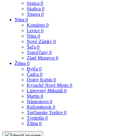
Senica
0
Skalica
0
Trnava
0
Nitra
0
Komárno
0
Levice
0
Nitra
0
Nové Zámky
0
Šaľa
0
Topoľčany
0
Zlaté Moravce
0
Žilina
0
Bytča
0
Čadca
0
Dolný Kubín
0
Kysucké Nové Mesto
0
Liptovský Mikuláš
0
Martin
0
Námestovo
0
Ružomberok
0
Turčianske Teplice
0
Tvrdošín
0
Žilina
0
Zobraziť na mape