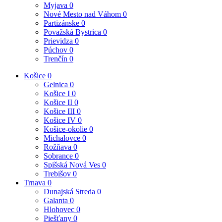
Myjava
0
Nové Mesto nad Váhom
0
Partizánske
0
Považská Bystrica
0
Prievidza
0
Púchov
0
Trenčín
0
Košice
0
Gelnica
0
Košice I
0
Košice II
0
Košice III
0
Košice IV
0
Košice-okolie
0
Michalovce
0
Rožňava
0
Sobrance
0
Spišská Nová Ves
0
Trebišov
0
Trnava
0
Dunajská Streda
0
Galanta
0
Hlohovec
0
Piešťany
0