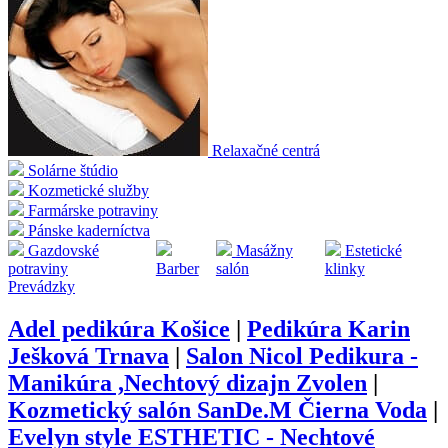
Relaxačné centrá
Solárne štúdio
Kozmetické služby
Farmárske potraviny
Pánske kaderníctva
Gazdovské
Masážny
Estetické
potraviny
Barber
salón
klinky
Prevádzky
Adel pedikúra Košice
|
Pedikúra Karin
Ješková Trnava
|
Salon Nicol Pedikura -
Manikúra ,Nechtový dizajn Zvolen
|
Kozmetický salón SanDe.M Čierna Voda
|
Evelyn style ESTHETIC - Nechtové