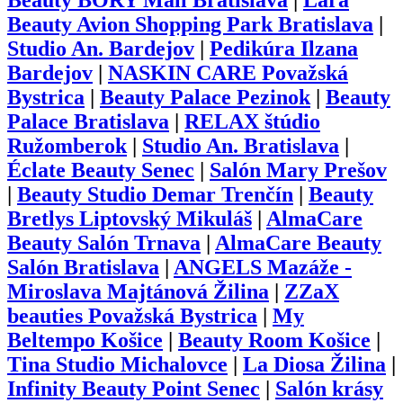
Beauty BORY Mall Bratislava
|
Lara
Beauty Avion Shopping Park Bratislava
|
Studio An. Bardejov
|
Pedikúra Ilzana
Bardejov
|
NASKIN CARE Považská
Bystrica
|
Beauty Palace Pezinok
|
Beauty
Palace Bratislava
|
RELAX štúdio
Ružomberok
|
Studio An. Bratislava
|
Éclate Beauty Senec
|
Salón Mary Prešov
|
Beauty Studio Demar Trenčín
|
Beauty
Bretlys Liptovský Mikuláš
|
AlmaCare
Beauty Salón Trnava
|
AlmaCare Beauty
Salón Bratislava
|
ANGELS Mazáže -
Miroslava Majtánová Žilina
|
ZZaX
beauties Považská Bystrica
|
My
Beltempo Košice
|
Beauty Room Košice
|
Tina Studio Michalovce
|
La Diosa Žilina
|
Infinity Beauty Point Senec
|
Salón krásy