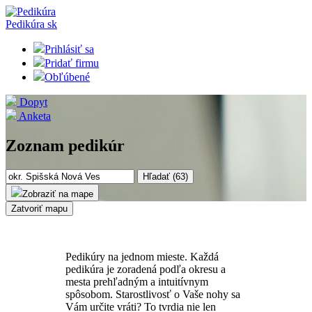
Pedikúra
sk
Prihlásiť sa
Pridať firmu
Obľúbené
Dopyt
Anketa
Zoznam pedikúr
Hľadať (
63
)
Zobraziť na mape
Zatvoriť mapu
Pedikúry na jednom mieste. Každá
pedikúra je zoradená podľa okresu a
mesta prehľadným a intuitívnym
spôsobom. Starostlivosť o Vaše nohy sa
Vám určite vráti? To tvrdia nie len