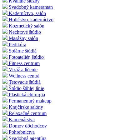
Kvalitné služby
Svadobný kameraman
Kaderníctvo, salón
Holičstvo, kaderníctvo
Kozmetický salón
Nechtové štúdio
Masážny salón
Pedikúra
Solárne štúdiá
Fotoateliér, štúdio
Fitness centrum
Vizáž a líčenie
Wellness centrá
Tetovacie štúdiá
Štúdio štíhlej línie
Plastická chirurgia
Permanentný makeup
Krajčírske salóny
Relaxačné centrum
Kamenárstva
Domov dôchodcov
Pohrebníctva
Svadobná agentúra