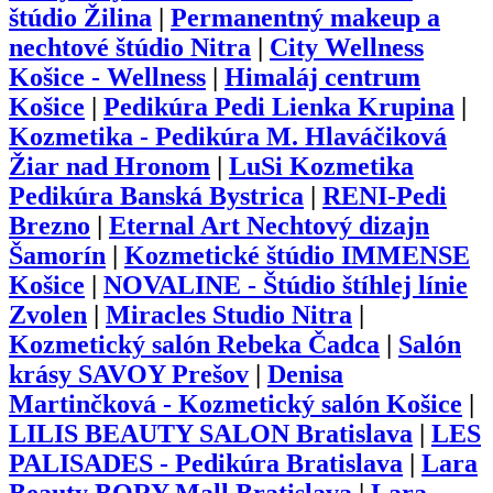
štúdio Žilina
|
Permanentný makeup a
nechtové štúdio Nitra
|
City Wellness
Košice - Wellness
|
Himaláj centrum
Košice
|
Pedikúra Pedi Lienka Krupina
|
Kozmetika - Pedikúra M. Hlaváčiková
Žiar nad Hronom
|
LuSi Kozmetika
Pedikúra Banská Bystrica
|
RENI-Pedi
Brezno
|
Eternal Art Nechtový dizajn
Šamorín
|
Kozmetické štúdio IMMENSE
Košice
|
NOVALINE - Štúdio štíhlej línie
Zvolen
|
Miracles Studio Nitra
|
Kozmetický salón Rebeka Čadca
|
Salón
krásy SAVOY Prešov
|
Denisa
Martinčková - Kozmetický salón Košice
|
LILIS BEAUTY SALON Bratislava
|
LES
PALISADES - Pedikúra Bratislava
|
Lara