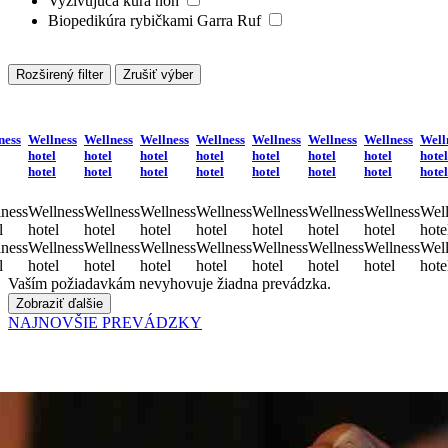
Vyživujúca kúra nôh
Biopedikúra rybičkami Garra Ruf
Rozširený filter
Zrušiť výber
ness
Wellness
Wellness
Wellness
Wellness
Wellness
Wellness
Wellness
Well
hotel
hotel
hotel
hotel
hotel
hotel
hotel
hotel
hotel
hotel
hotel
hotel
hotel
hotel
hotel
hotel
ness
Wellness
Wellness
Wellness
Wellness
Wellness
Wellness
Wellness
Well
l
hotel
hotel
hotel
hotel
hotel
hotel
hotel
hote
ness
Wellness
Wellness
Wellness
Wellness
Wellness
Wellness
Wellness
Well
l
hotel
hotel
hotel
hotel
hotel
hotel
hotel
hote
Vaším požiadavkám nevyhovuje žiadna prevádzka.
Zobraziť ďalšie
NAJNOVŠIE PREVÁDZKY