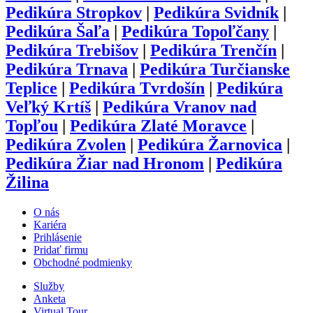
Pedikúra
Stropkov
|
Pedikúra
Svidník
|
Pedikúra
Šaľa
|
Pedikúra
Topoľčany
|
Pedikúra
Trebišov
|
Pedikúra
Trenčín
|
Pedikúra
Trnava
|
Pedikúra
Turčianske
Teplice
|
Pedikúra
Tvrdošín
|
Pedikúra
Veľký Krtíš
|
Pedikúra
Vranov nad
Topľou
|
Pedikúra
Zlaté Moravce
|
Pedikúra
Zvolen
|
Pedikúra
Žarnovica
|
Pedikúra
Žiar nad Hronom
|
Pedikúra
Žilina
O nás
Kariéra
Prihlásenie
Pridať firmu
Obchodné podmienky
Služby
Anketa
Virtual Tour