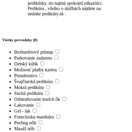
pedikúrky, no najmä spokojní zákazníci.
Pedikúra , všetko o službách nájdete na
stránke pedikúry.sk .
Všetky prevádzky (
0
)
Bezbariérový prístup
Parkovanie zadarmo
Detský kútik
Možnosť platby kartou
Poradenstvo
Švajčiarská pedikúra
Mokrá pedikúra
Suchá pedikúra
Odstraňovanie kurích ôk
Lakovanie
Gel - lak
Francúzska manikúra
Peeling nôh
Masáž nôh