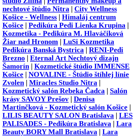
štúdio Žilina
|
Permanentný makeup a
nechtové štúdio Nitra
|
City Wellness
Košice - Wellness
|
Himaláj centrum
Košice
|
Pedikúra Pedi Lienka Krupina
|
Kozmetika - Pedikúra M. Hlaváčiková
Žiar nad Hronom
|
LuSi Kozmetika
Pedikúra Banská Bystrica
|
RENI-Pedi
Brezno
|
Eternal Art Nechtový dizajn
Šamorín
|
Kozmetické štúdio IMMENSE
Košice
|
NOVALINE - Štúdio štíhlej línie
Zvolen
|
Miracles Studio Nitra
|
Kozmetický salón Rebeka Čadca
|
Salón
krásy SAVOY Prešov
|
Denisa
Martinčková - Kozmetický salón Košice
|
LILIS BEAUTY SALON Bratislava
|
LES
PALISADES - Pedikúra Bratislava
|
Lara
Beauty BORY Mall Bratislava
|
Lara