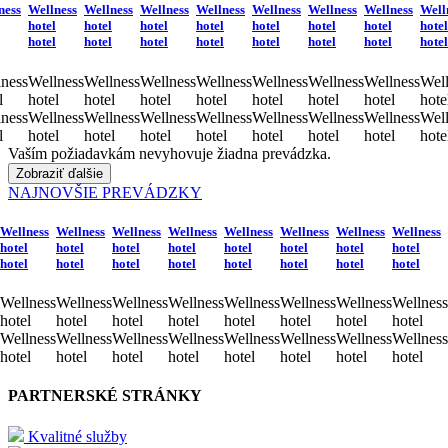
ness
Wellness
Wellness
Wellness
Wellness
Wellness
Wellness
Wellness
Well
hotel
hotel
hotel
hotel
hotel
hotel
hotel
hotel
hotel
hotel
hotel
hotel
hotel
hotel
hotel
hotel
ness
Wellness
Wellness
Wellness
Wellness
Wellness
Wellness
Wellness
Well
l
hotel
hotel
hotel
hotel
hotel
hotel
hotel
hote
ness
Wellness
Wellness
Wellness
Wellness
Wellness
Wellness
Wellness
Well
l
hotel
hotel
hotel
hotel
hotel
hotel
hotel
hote
Vaším požiadavkám nevyhovuje žiadna prevádzka.
Zobraziť ďalšie
NAJNOVŠIE PREVÁDZKY
Wellness
Wellness
Wellness
Wellness
Wellness
Wellness
Wellness
Wellness
hotel
hotel
hotel
hotel
hotel
hotel
hotel
hotel
hotel
hotel
hotel
hotel
hotel
hotel
hotel
hotel
Wellness
Wellness
Wellness
Wellness
Wellness
Wellness
Wellness
Wellness
hotel
hotel
hotel
hotel
hotel
hotel
hotel
hotel
Wellness
Wellness
Wellness
Wellness
Wellness
Wellness
Wellness
Wellness
hotel
hotel
hotel
hotel
hotel
hotel
hotel
hotel
PARTNERSKÉ STRÁNKY
Kvalitné služby