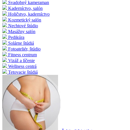
Svadobný kameraman
Kaderníctvo, salón
Holičstvo, kaderníctvo
Kozmetický salón
Nechtové štúdio
Masážny salón
Pedikúra
Solárne štúdiá
Fotoateliér, štúdio
Fitness centrum
Vizáž a líčenie
Wellness centrá
Tetovacie štúdiá