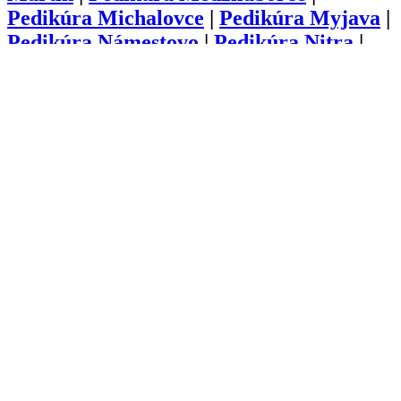
Pedikúra
Michalovce
|
Pedikúra
Myjava
|
Pedikúra
Námestovo
|
Pedikúra
Nitra
|
Pedikúra
Nové Mesto nad Váhom
|
Pedikúra
Nové Zámky
|
Pedikúra
Partizánske
|
Pedikúra
Pezinok
|
Pedikúra
Piešťany
|
Pedikúra
Poltár
|
Pedikúra
Poprad
|
Pedikúra
Považská
Bystrica
|
Pedikúra
Prešov
|
Pedikúra
Prievidza
|
Pedikúra
Púchov
|
Pedikúra
Revúca
|
Pedikúra
Rimavská Sobota
|
Pedikúra
Rožňava
|
Pedikúra
Ružomberok
|
Pedikúra
Sabinov
|
Pedikúra
Senec
|
Pedikúra
Senica
|
Pedikúra
Skalica
|
Pedikúra
Snina
|
Pedikúra
Sobrance
|
Pedikúra
Spišská
Nová Ves
|
Pedikúra
Stará Ľubovňa
|