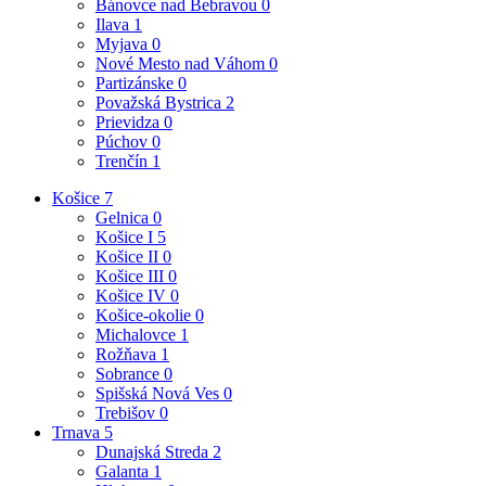
Bánovce nad Bebravou
0
Ilava
1
Myjava
0
Nové Mesto nad Váhom
0
Partizánske
0
Považská Bystrica
2
Prievidza
0
Púchov
0
Trenčín
1
Košice
7
Gelnica
0
Košice I
5
Košice II
0
Košice III
0
Košice IV
0
Košice-okolie
0
Michalovce
1
Rožňava
1
Sobrance
0
Spišská Nová Ves
0
Trebišov
0
Trnava
5
Dunajská Streda
2
Galanta
1