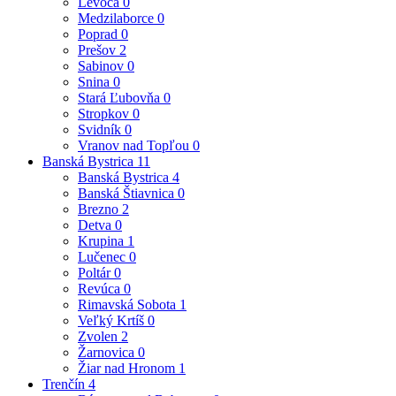
Levoča
0
Medzilaborce
0
Poprad
0
Prešov
2
Sabinov
0
Snina
0
Stará Ľubovňa
0
Stropkov
0
Svidník
0
Vranov nad Topľou
0
Banská Bystrica
11
Banská Bystrica
4
Banská Štiavnica
0
Brezno
2
Detva
0
Krupina
1
Lučenec
0
Poltár
0
Revúca
0
Rimavská Sobota
1
Veľký Krtíš
0
Zvolen
2
Žarnovica
0
Žiar nad Hronom
1
Trenčín
4