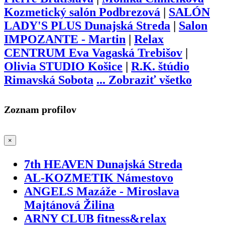
Kozmetický salón Podbrezová
|
SALÓN
LADY'S PLUS Dunajská Streda
|
Salon
IMPOZANTE - Martin
|
Relax
CENTRUM Eva Vagaská Trebišov
|
Olivia STUDIO Košice
|
R.K. štúdio
Rimavská Sobota
...
Zobraziť všetko
Zoznam profilov
×
7th HEAVEN Dunajská Streda
AL-KOZMETIK Námestovo
ANGELS Mazáže - Miroslava
Majtánová Žilina
ARNY CLUB fitness&relax