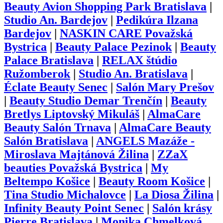
Beauty Avion Shopping Park Bratislava
|
Studio An. Bardejov
|
Pedikúra Ilzana
Bardejov
|
NASKIN CARE Považská
Bystrica
|
Beauty Palace Pezinok
|
Beauty
Palace Bratislava
|
RELAX štúdio
Ružomberok
|
Studio An. Bratislava
|
Éclate Beauty Senec
|
Salón Mary Prešov
|
Beauty Studio Demar Trenčín
|
Beauty
Bretlys Liptovský Mikuláš
|
AlmaCare
Beauty Salón Trnava
|
AlmaCare Beauty
Salón Bratislava
|
ANGELS Mazáže -
Miroslava Majtánová Žilina
|
ZZaX
beauties Považská Bystrica
|
My
Beltempo Košice
|
Beauty Room Košice
|
Tina Studio Michalovce
|
La Diosa Žilina
|
Infinity Beauty Point Senec
|
Salón krásy
Pierre Bratislava
|
Monika Chmelková