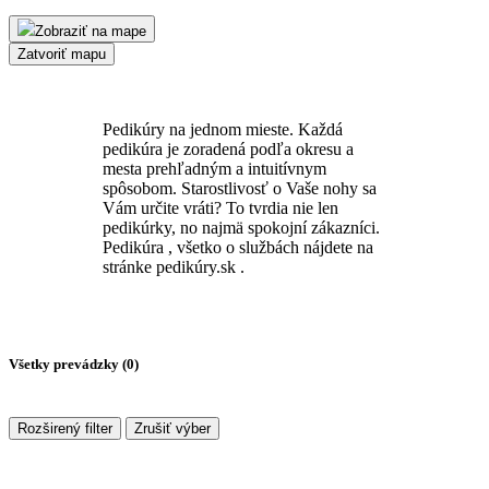
Zobraziť na mape
Zatvoriť mapu
Pedikúry na jednom mieste. Každá
pedikúra je zoradená podľa okresu a
mesta prehľadným a intuitívnym
spôsobom. Starostlivosť o Vaše nohy sa
Vám určite vráti? To tvrdia nie len
pedikúrky, no najmä spokojní zákazníci.
Pedikúra , všetko o službách nájdete na
stránke pedikúry.sk .
Všetky prevádzky (
0
)
Rozširený filter
Zrušiť výber