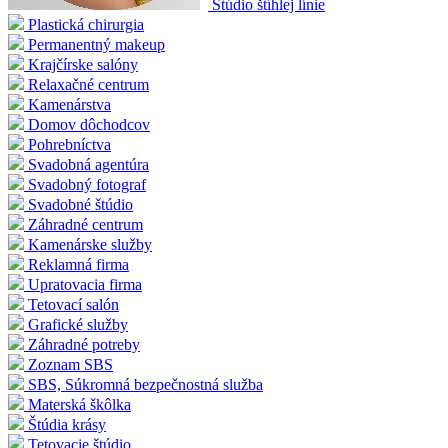
Štúdio štíhlej línie
Plastická chirurgia
Permanentný makeup
Krajčírske salóny
Relaxačné centrum
Kamenárstva
Domov dôchodcov
Pohrebníctva
Svadobná agentúra
Svadobný fotograf
Svadobné štúdio
Záhradné centrum
Kamenárske služby
Reklamná firma
Upratovacia firma
Tetovací salón
Grafické služby
Záhradné potreby
Zoznam SBS
SBS, Súkromná bezpečnostná služba
Materská škôlka
Štúdia krásy
Tetovacie štúdio