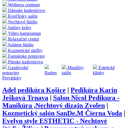
Wellness centrum
Dámske kaderníctvo
Krajčírsky salón
Nechtové štúdio
Salóny krásy
Video kameraman
Relaxačné centrá
Solárne štúdio
Kozmetické služby
Farmárske potraviny
Pánske kaderníctva
Gazdovské
Masážny
Estetické
potraviny
Barber
salón
klinky
Prevádzky
Adel pedikúra Košice
|
Pedikúra Karin
Ješková Trnava
|
Salon Nicol Pedikura -
Manikúra ,Nechtový dizajn Zvolen
|
Kozmetický salón SanDe.M Čierna Voda
|
Evelyn style ESTHETIC - Nechtové