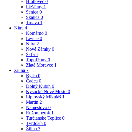
Hlohovec
0
Piešťany
1
Senica
0
Skalica
0
Trnava
1
Nitra
4
Komárno
0
Levice
0
Nitra
2
Nové Zámky
0
Šaľa
1
Topoľčany
0
Zlaté Moravce
1
Žilina
7
Bytča
0
Čadca
0
Dolný Kubín
0
Kysucké Nové Mesto
0
Liptovský Mikuláš
1
Martin
2
Námestovo
0
Ružomberok
1
Turčianske Teplice
0
Tvrdošín
0
Žilina
3