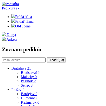
Pedikúra
sk
Prihlásiť sa
Pridať firmu
Obľúbené
Dopyt
Anketa
Zoznam pedikúr
Hľadať (
63
)
Bratislava
21
Bratislava
16
Malacky
0
Pezinok
2
Senec
3
Prešov
4
Bardejov
2
Humenné
0
Kežmarok
0